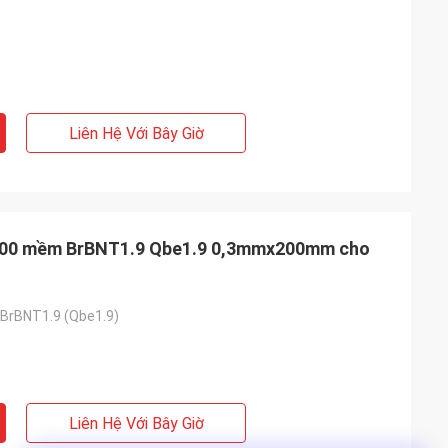
Liên Hệ Với Bây Giờ
 TB00 mềm BrBNT1.9 Qbe1.9 0,3mmx200mm cho
i BrBNT1.9 (Qbe1.9)
Liên Hệ Với Bây Giờ