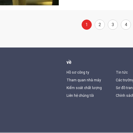
1
2
3
4
về
Hồ sơ công ty
Tin tức
Tham quan nhà máy
Các trườn
Kiểm soát chất lượng
Sơ đồ tra
Liên hệ chúng tôi
Chính sác