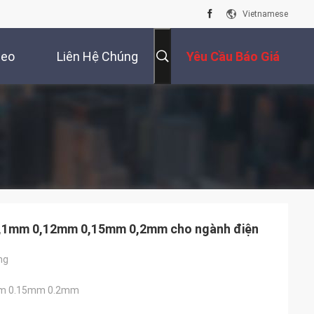
Vietnamese
deo
Liên Hệ Chúng
Yêu Cầu Báo Giá
Tôi
0,1mm 0,12mm 0,15mm 0,2mm cho ngành điện
ng
m 0.15mm 0.2mm