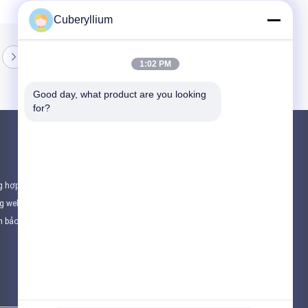
Cuberyllium
1:02 PM
Good day, what product are you looking 
for?
Sản phẩm
Hợp kim đồng berili
g hợp
C17200 đồng berili
ng web
C17300 đồng berili
h bảo mật
Tất cả danh mục