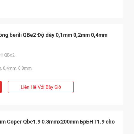
đồng berili QBe2 Độ dày 0,1mm 0,2mm 0,4mm
ili QBe2
, 0,4mm, 0,8mm
Liên Hệ Với Bây Giờ
llium Coper Qbe1.9 0.3mmx200mm БрБНТ1.9 cho