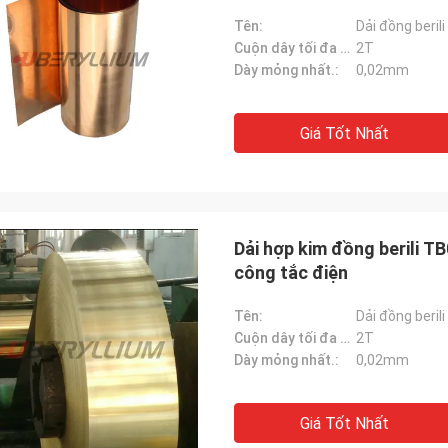
Tên:
Dải đồng berili
Cuộn dây tối đa Wt.:
2T
Dày mỏng nhất.:
0,02mm
Giá Tốt Nhất
Dải hợp kim đồng berili
công tắc điện
Tên:
Dải đồng beril
Cuộn dây tối đa Wt.:
2T
Dày mỏng nhất.:
0,02mm
Giá Tốt Nhất