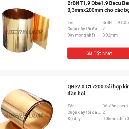
BrBNT1.9 Qbe1.9 Becu Be
0,3mmx200mm cho các bộ 
Tên:
BrBNT1.9 (Qbe
Cuộn dây tối đa Wt.:
2T
Dày mỏng nhất.:
0,02mm
Giá Tốt Nhất
QBe2.0 C17200 Dải hợp ki
đàn hồi
Tên:
Dải đồng beril
Cuộn dây tối đa Wt.:
2T
Độ dày:
0,05mm đến 