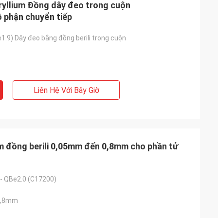
ryllium Đồng dây đeo trong cuộn
phận chuyển tiếp
1.9) Dây đeo bằng đồng berili trong cuộn
Liên Hệ Với Bây Giờ
m đồng berili 0,05mm đến 0,8mm cho phần tử
i - QBe2.0 (C17200)
0,8mm