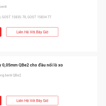
erili
, GOST 15835-70, GOST 15834 77
Liên Hệ Với Bây Giờ
ày 0,05mm QBe2 cho đầu nối lò xo
ng berili QBe2
Liên Hệ Với Bây Giờ