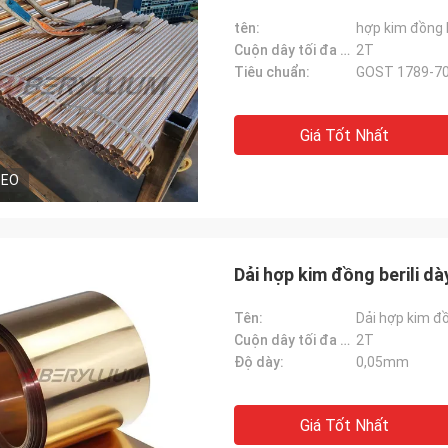
tên:
hợp kim đồng b
Cuộn dây tối đa Wt.:
2T
Tiêu chuẩn:
GOST 1789-70
Giá Tốt Nhất
DEO
Dải hợp kim đồng berili d
Tên:
Dải hợp kim đồ
Cuộn dây tối đa Wt.:
2T
Độ dày:
0,05mm
Giá Tốt Nhất