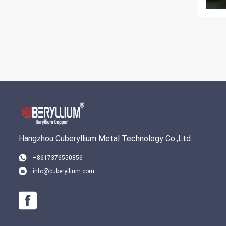
Hangzhou Cuberyllium Metal Technology Co.,Ltd.
+8617376550856
info@cuberyllium.com