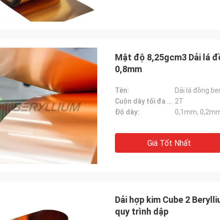
Mật độ 8,25gcm3 Dải lá 
0,8mm
Tên:
Dải lá đồng ber
Cuộn dây tối đa Wt.:
2T
Độ dày:
0,1mm, 0,2mm
Giá Tốt Nhất
Dải hợp kim Cube 2 Bery
quy trình dập