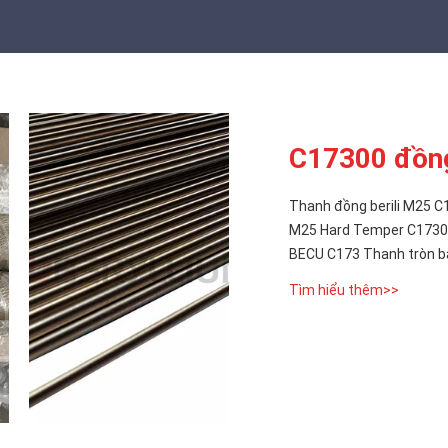
C17300 đồng
Thanh đồng berili M25 C
M25 Hard Temper C17300
BECU C173 Thanh tròn 
Tìm hiểu thêm>>