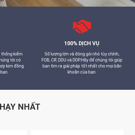
100% DỊCH VỤ
ệ thống kiểm
Số lượng lớn và đóng gói nhỏ tùy chỉnh,
húng tôi có
FOB, CIF, DDU và DDP.Hãy để chúng tôi giúp
hợp kim đồng
bạn tìm ra giải pháp tốt nhất cho mọi băn
 bạn.
khoăn của bạn.
HẠY NHẤT