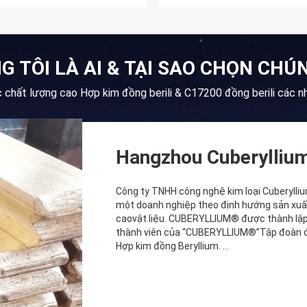
G TÔI LÀ AI & TẠI SAO CHỌN CHÚN
 chất lượng cao Hợp kim đồng berili & C17200 đồng berili các n
Hangzhou Cuberyllium
Công ty TNHH công nghệ kim loại Cuberylliu
một doanh nghiệp theo định hướng sản xuất 
caovật liệu. CUBERYLLIUM® được thành lập 
thành viên của “CUBERYLLIUM®”Tập đoàn đư
Hợp kim đồng Beryllium. ...