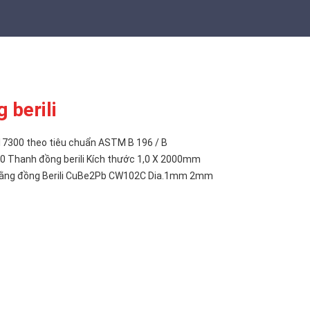
 berili
17300 theo tiêu chuẩn ASTM B 196 / B
 Thanh đồng berili Kích thước 1,0 X 2000mm
bằng đồng Berili CuBe2Pb CW102C Dia.1mm 2mm