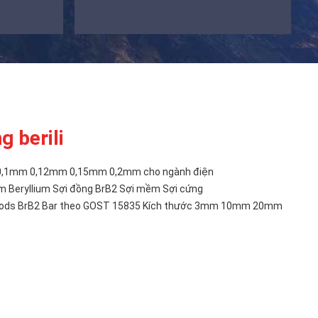
 berili
g 0,1mm 0,12mm 0,15mm 0,2mm cho ngành điện
kim Beryllium Sợi đồng BrB2 Sợi mềm Sợi cứng
 Rods BrB2 Bar theo GOST 15835 Kích thước 3mm 10mm 20mm