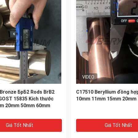
 đồng C17200 Dải công
CuCo1Ni1Be Beryllium Cop
 2H với dung sai tiêu chuẩn
CW103C Cobalt Nickel Bery
Copper Round Bar
Giá Tốt Nhất
Giá Tốt Nhất