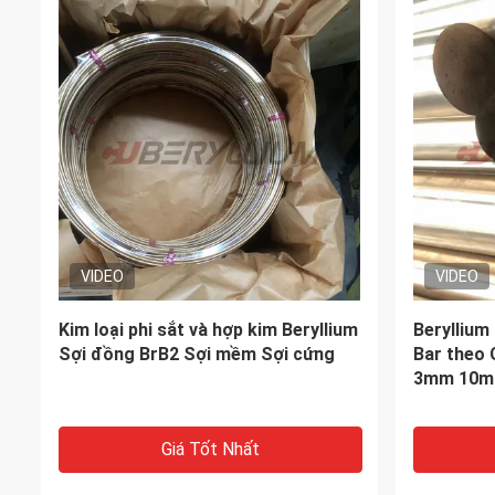
VIDEO
VIDEO
Đồng Beryllium BrB2 BrBNT1.9 băng
Beryllium
/ băng / dải đồng 0.02mm đến 2mm
nghiệp 1 /
Giá Tốt Nhất