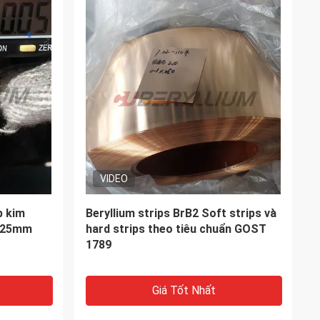
VIDEO
per Rods
CuBe2 C17200 Dải cứng (BrB2 Solid)
llium
với dung nạp tiêu cực cho thị trường
Nga
Giá Tốt Nhất