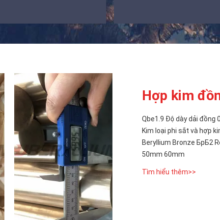
Hợp kim đồng
Qbe1.9 Độ dày dải đồn
Kim loại phi sắt và hợp 
Beryllium Bronze БрБ2
50mm 60mm
Tìm hiểu thêm>>