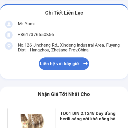
Chi Tiết Liên Lạc
Mr. Yomi
+8617376550856
No.126 Jincheng Rd., Xindeng Industral Area, Fuyang
Dist. , Hangzhou, Zhejiang Prov.China
Liên hệ với bây giờ
Nhận Giá Tốt Nhất Cho
TD01 DIN.2.1248 Dây đồng
berili sáng với khả năng hàn
chống ăn mòn