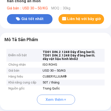
hàn chống ăn mòn
Giá bán：USD 30～50/KG
MOQ：30kg
Giá tốt nhất
Liên hệ với bây giờ
Mô Tả Sản Phẩm
,
TD01 DIN.2.1248 Dây đồng berili
Điểm nổi bật
,
TD01 DIN.2.1248 Dây đồng berili
dây vật liệu hình khối2
Chứng nhận
ISO ROHS
Giá bán
USD 30～50/KG
Hàng hiệu
CUBERYLLIUM®
Khả năng cung cấp
50T / tháng
Nguồn gốc
Trung Quốc
Xem thêm