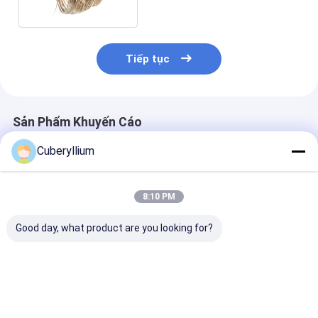
Tiếp tục
Sản Phẩm Khuyến Cáo
Cuberyllium
8:10 PM
Good day, what product are you looking for?
Dây đồng berili tròn
Hợp kim 25 UNS
Đồng berili Cu
C172 Dia.1.7mm
C17200 Beryllium
dạng dây được
theo tiêu chuẩn
Đồng dây trên
dụng trong ng
ASTM B197
Spools trong cuộn
điện
dây
Giá tốt nhất
Giá tốt nhất
Giá tốt n